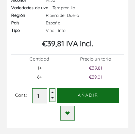
14.50
Alcohol
Tempranillo
Variedades de uva
Ribera del Duero
Región
España
País
Vino Tinto
Tipo
€39,81 IVA incl.
Cantidad
Precio unitario
1+
€39,81
6+
€39,01
Cant.:
AÑADIR