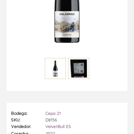
Bodega:
Cepa 21
SKU:
D8156
Vendedor:
VelvetBull ES
2022
Cosecha