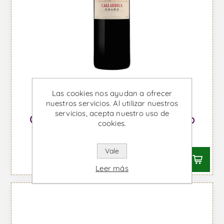
Las cookies nos ayudan a ofrecer
nuestros servicios. Al utilizar nuestros
servicios, acepta nuestro uso de
Callabriga Magnum - Vino Tinto
cookies.
Desde €50,51 IVA incl.
Vale
Leer más