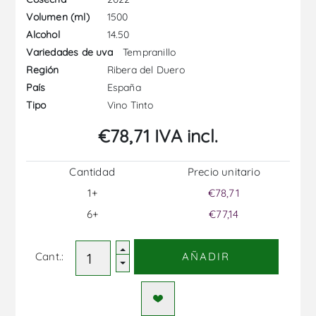
1500
Volumen (ml)
14.50
Alcohol
Tempranillo
Variedades de uva
Ribera del Duero
Región
España
País
Vino Tinto
Tipo
€78,71 IVA incl.
Cantidad
Precio unitario
1+
€78,71
6+
€77,14
Cant.:
AÑADIR