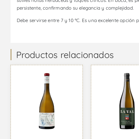
sutiles notas herbáceas y toques cítricos. En boca, es pl
persistente, confirmando su elegancia y complejidad.
Debe servirse entre 7 y 10 ºC. Es una excelente opció
Productos relacionados