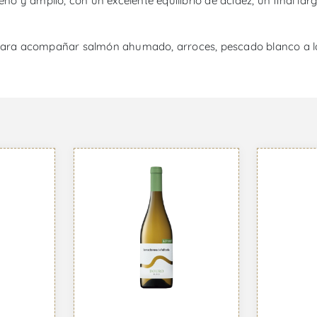
eno y amplio, con un excelente equilibrio de acidez, un final larg
n para acompañar salmón ahumado, arroces, pescado blanco a la