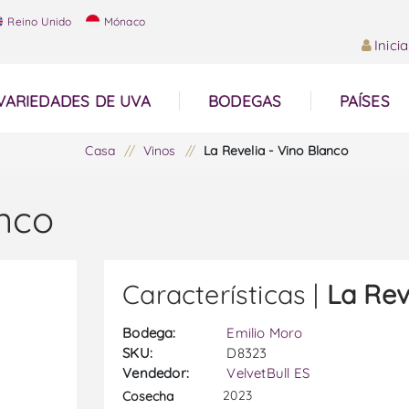
Reino Unido
Mónaco
Inici
VARIEDADES DE UVA
BODEGAS
PAÍSES
Casa
/
Vinos
/
La Revelia - Vino Blanco
anco
Características |
La Rev
Bodega:
Emilio Moro
SKU:
D8323
Vendedor:
VelvetBull ES
2023
Cosecha