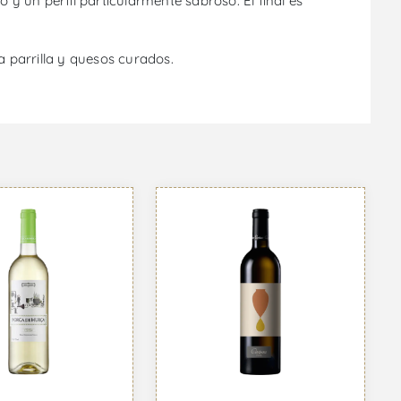
o y un perfil particularmente sabroso. El final es
 parrilla y quesos curados.