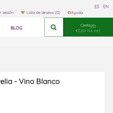
ar sesión
Lista de deseos
(0)
Ayuda
Cesta
0
BLOG
€0,00 IVA incl.
elia - Vino Blanco