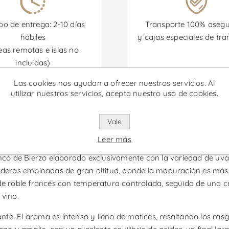
o de entrega: 2-10 días
Transporte 100% aseg
hábiles
y cajas especiales de tra
eas remotas e islas no
incluidas)
Las cookies nos ayudan a ofrecer nuestros servicios. Al
omociones están disponibles desde el 30/06/2026 hasta el 30/
utilizar nuestros servicios, acepta nuestro uso de cookies.
Vale
ino Blanco
Leer más
lanco de Bierzo elaborado exclusivamente con la variedad de uv
laderas empinadas de gran altitud, donde la maduración es más 
 de roble francés con temperatura controlada, seguida de una c
 vino.
ante. El aroma es intenso y lleno de matices, resaltando los rasg