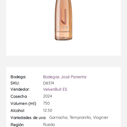
Bodega:
Bodegas José Pariente
SKU:
D8374
Vendedor:
VelvetBull ES
2024
Cosecha
750
Volumen (ml)
12.50
Alcohol
Garnacha, Tempranillo, Viognier
Variedades de uva
Rueda
Región