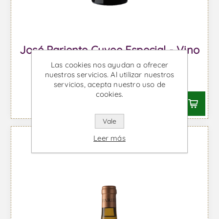
José Pariente Cuvee Especial - Vino
Blanco
Las cookies nos ayudan a ofrecer
nuestros servicios. Al utilizar nuestros
Desde €33,15 IVA incl.
servicios, acepta nuestro uso de
cookies.
Vale
Leer más