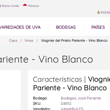
Reino Unido
Mónaco
Inici
VARIEDADES DE UVA
BODEGAS
PAÍSES
Casa
/
Vinos
/
Viognier del Prieto Pariente - Vino Blanco
ariente - Vino Blanco
Características |
Viogni
Pariente - Vino Blanco
Bodega:
Bodegas José Pariente
SKU:
D8312
Vendedor:
VelvetBull ES