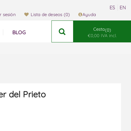
ar sesión
Lista de deseos
(0)
Ayuda
Cesta
0
BLOG
€0,00 IVA incl.
er del Prieto