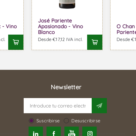
José Pariente
 - Vino
Apasionado - Vino
O Chan 
Blanco
Parient
cl.
Desde €17,12 IVA incl.
Desde €17
Newsletter
Suscribirse
Desuscribirse