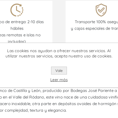
o de entrega: 2-10 días
Transporte 100% aseg
hábiles
y cajas especiales de tra
eas remotas e islas no
incluidas)
Las cookies nos ayudan a ofrecer nuestros servicios. Al
utilizar nuestros servicios, acepta nuestro uso de cookies.
omociones están disponibles desde el 30/06/2026 hasta el 30/
Vale
rieto Pariente - Vino Blanco
Leer más
blanco de Castilla y León, producido por Bodegas José Pariente 
o en el Valle del Ródano, este vino nace de una cuidadosa vinif
 acero inoxidable, otra parte en depósitos ovoides de hormigón y
or complejidad, textura y elegancia.