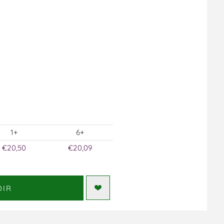
1+
6+
€20,50
€20,09
DIR