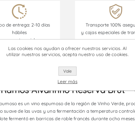
o de entrega: 2-10 días
Transporte 100% aseg
hábiles
y cajas especiales de tra
eas remotas e islas no
incluidas)
Las cookies nos ayudan a ofrecer nuestros servicios. Al
utilizar nuestros servicios, acepta nuestro uso de cookies.
omociones están disponibles desde el 30/06/2026 hasta el 30/
Vale
Leer más
 Ramos Alvarinho Reserva Brut -
spumoso es un vino espumoso de la región de Vinho Verde, pr
ado suave de las uvas y una fermentación a temperatura control
lote fermentó en barricas de roble francés durante ocho mese