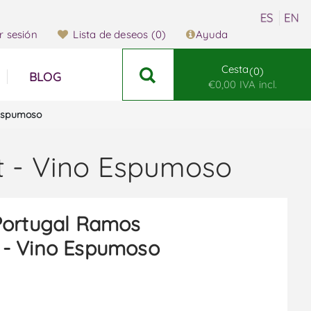
ar sesión
Lista de deseos
(0)
Ayuda
Cesta
0
BLOG
€0,00 IVA incl.
 Espumoso
t - Vino Espumoso
Portugal Ramos
t - Vino Espumoso