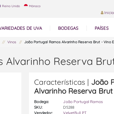
Reino Unido
Mónaco
Inici
VARIEDADES DE UVA
BODEGAS
PAÍSES
/
Vinos
/
João Portugal Ramos Alvarinho Reserva Brut - Vino
 Alvarinho Reserva Bru
Características |
João 
Alvarinho Reserva Bru
Bodega:
João Portugal Ramos
SKU:
D5288
Vendedor:
VelvetBull PT