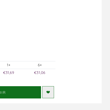
1+
6+
€31,69
€31,06
DIR