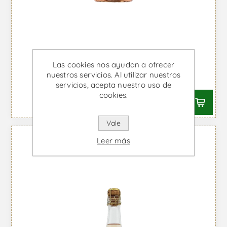
Fita Preta - Vino Rose
Las cookies nos ayudan a ofrecer
nuestros servicios. Al utilizar nuestros
Desde €16,14 IVA incl.
servicios, acepta nuestro uso de
cookies.
Vale
Leer más