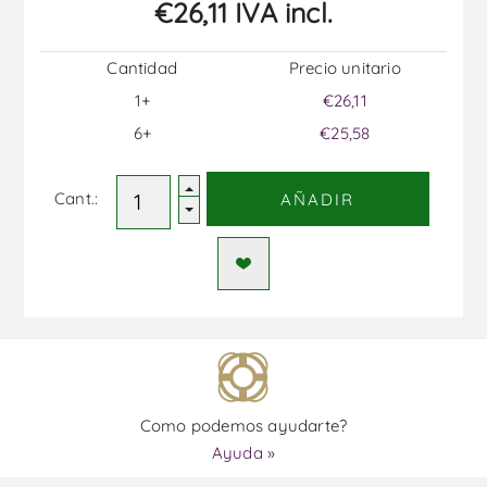
€26,11 IVA incl.
Cantidad
Precio unitario
1+
€26,11
6+
€25,58
Cant.:
AÑADIR
Como podemos ayudarte?
Ayuda »