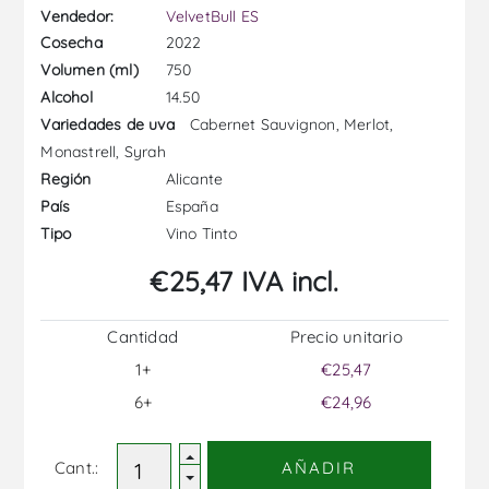
Vendedor:
VelvetBull ES
2022
Cosecha
750
Volumen (ml)
14.50
Alcohol
Cabernet Sauvignon, Merlot,
Variedades de uva
Monastrell, Syrah
Alicante
Región
España
País
Vino Tinto
Tipo
€25,47 IVA incl.
Cantidad
Precio unitario
1+
€25,47
6+
€24,96
Cant.:
AÑADIR