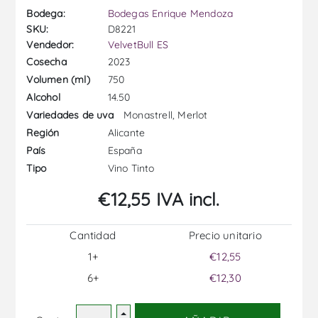
Bodega:
Bodegas Enrique Mendoza
SKU:
D8221
Vendedor:
VelvetBull ES
2023
Cosecha
750
Volumen (ml)
14.50
Alcohol
Monastrell, Merlot
Variedades de uva
Alicante
Región
España
País
Vino Tinto
Tipo
€12,55 IVA incl.
Cantidad
Precio unitario
1+
€12,55
6+
€12,30