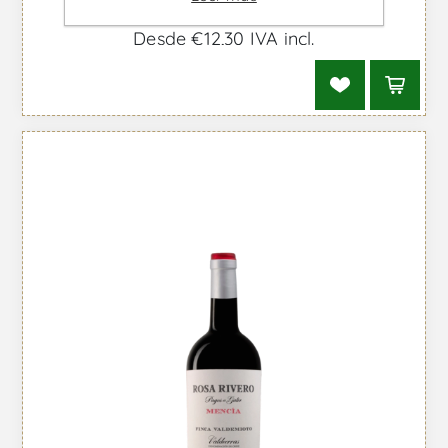
Monastrell Crianza - Vino Tinto
Desde €12,30 IVA incl.