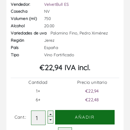
Vendedor:
VelvetBull ES
NV
Cosecha
750
Volumen (ml)
20.00
Alcohol
Palomino Fino, Pedro Ximénez
Variedades de uva
Jerez
Región
España
País
Vino Fortificado
Tipo
€22,94 IVA incl.
Cantidad
Precio unitario
1+
€22,94
6+
€22,48
Cant.:
AÑADIR