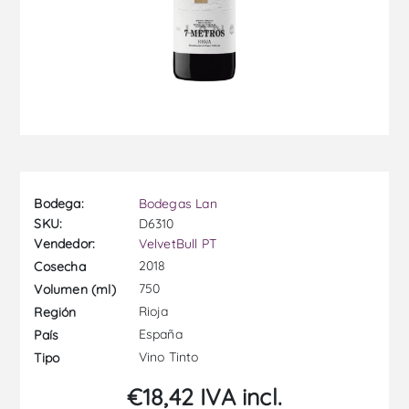
Bodega:
Bodegas Lan
SKU:
D6310
Vendedor:
VelvetBull PT
2018
Cosecha
750
Volumen (ml)
Rioja
Región
España
País
Vino Tinto
Tipo
€18,42 IVA incl.