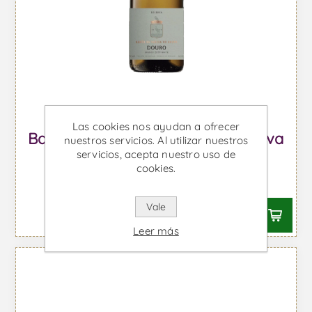
Las cookies nos ayudan a ofrecer
Barão da Várzea do Douro Reserva
nuestros servicios. Al utilizar nuestros
servicios, acepta nuestro uso de
- Vino Blanco
cookies.
Desde €22,28 IVA incl.
Vale
Leer más