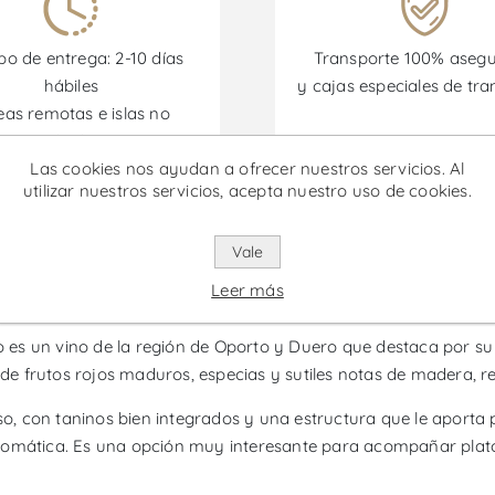
o de entrega: 2-10 días
Transporte 100% aseg
hábiles
y cajas especiales de tra
eas remotas e islas no
incluidas)
Las cookies nos ayudan a ofrecer nuestros servicios. Al
utilizar nuestros servicios, acepta nuestro uso de cookies.
omociones están disponibles desde el 30/06/2026 hasta el 30/
Vale
ea do Douro Grande Reserva - Vi
Leer más
s un vino de la región de Oporto y Duero que destaca por su p
 frutos rojos maduros, especias y sutiles notas de madera, res
con taninos bien integrados y una estructura que le aporta pro
romática. Es una opción muy interesante para acompañar plato