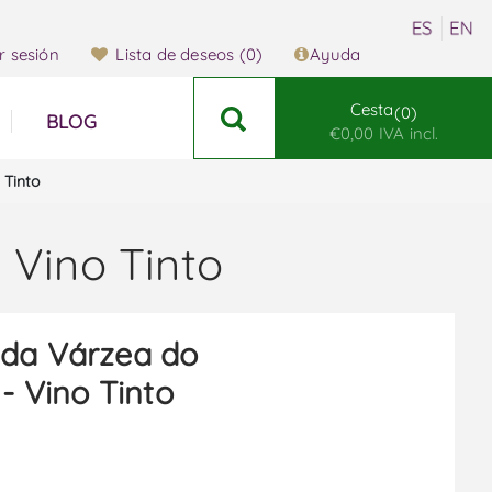
ar sesión
Lista de deseos
(0)
Ayuda
Cesta
0
BLOG
€0,00 IVA incl.
 Tinto
 Vino Tinto
 da Várzea do
- Vino Tinto