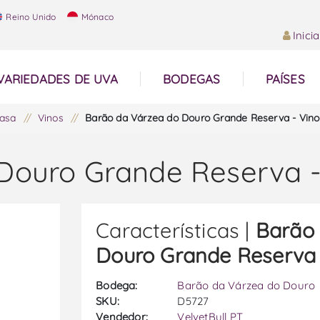
Reino Unido
Mónaco
Inici
VARIEDADES DE UVA
BODEGAS
PAÍSES
asa
/
Vinos
/
Barão da Várzea do Douro Grande Reserva - Vino
Douro Grande Reserva -
Características |
Barão
Douro Grande Reserva 
Bodega:
Barão da Várzea do Douro
SKU:
D5727
Vendedor:
VelvetBull PT