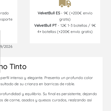
urado
VelvetBull ES
- 9€ (+200€ envío
nsporte
gratis)
VelvetBull PT
- 12€ 1-3 botellas / 9€
4+ botellas (+200€ envío gratis)
09/2026
no Tinto
erfil intenso y elegante. Presenta un profundo color
ultado de su crianza en barricas de roble.
fundidad y equilibrio. Su final es persistente, dejando
s de carne, asados y quesos curados, realzando así