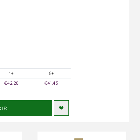
1+
6+
€42,28
€41,43
DIR