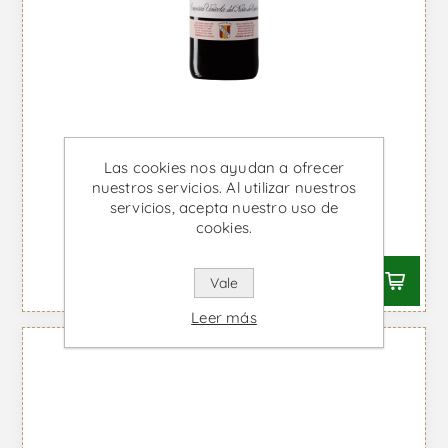
Las cookies nos ayudan a ofrecer
nuestros servicios. Al utilizar nuestros
Cune Crianza - Vino Tinto
servicios, acepta nuestro uso de
cookies.
Desde €8,00 IVA incl.
Vale
Leer más