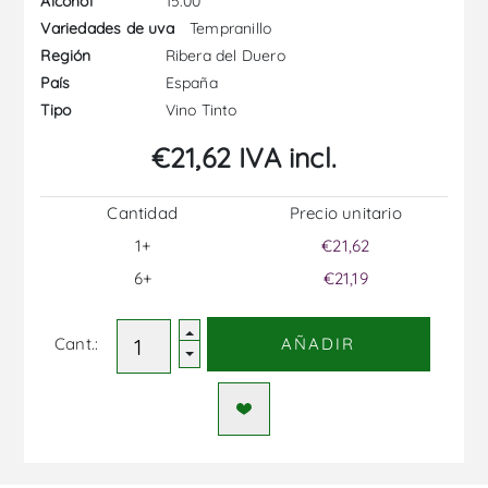
15.00
Alcohol
Tempranillo
Variedades de uva
Ribera del Duero
Región
España
País
Vino Tinto
Tipo
€21,62 IVA incl.
Cantidad
Precio unitario
1+
€21,62
6+
€21,19
Cant.:
AÑADIR