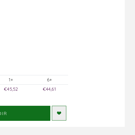
1+
6+
€45,52
€44,61
DIR