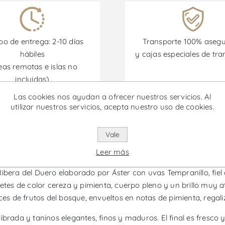
o de entrega: 2-10 días
Transporte 100% aseg
hábiles
y cajas especiales de tra
eas remotas e islas no
incluidas)
Las cookies nos ayudan a ofrecer nuestros servicios. Al
utilizar nuestros servicios, acepta nuestro uso de cookies.
omociones están disponibles desde el 30/06/2026 hasta el 30/
Vale
 Magnum - Vino Tinto
Leer más
ibera del Duero elaborado por Áster con uvas Tempranillo, fiel a
betes de color cereza y pimienta, cuerpo pleno y un brillo muy a
 de frutos del bosque, envueltos en notas de pimienta, regaliz
ibrada y taninos elegantes, finos y maduros. El final es fresco 