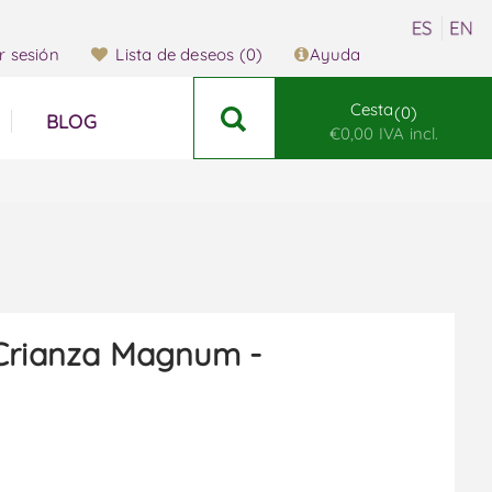
ar sesión
Lista de deseos
(0)
Ayuda
Cesta
0
BLOG
€0,00 IVA incl.
Crianza Magnum -