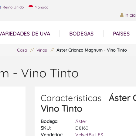
Reino Unido
Mónaco
Inici
VARIEDADES DE UVA
BODEGAS
PAÍSES
Casa
/
Vinos
/
Áster Crianza Magnum - Vino Tinto
m - Vino Tinto
Características |
Áster 
Vino Tinto
Bodega:
Áster
SKU:
D8160
Vendedor:
VelvetBull ES