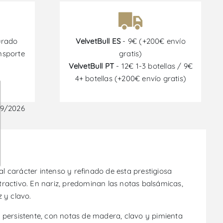
urado
VelvetBull ES
- 9€ (+200€ envío
nsporte
gratis)
VelvetBull PT
- 12€ 1-3 botellas / 9€
4+ botellas (+200€ envío gratis)
09/2026
l carácter intenso y refinado de esta prestigiosa
tractivo. En nariz, predominan las notas balsámicas,
 y clavo.
y persistente, con notas de madera, clavo y pimienta