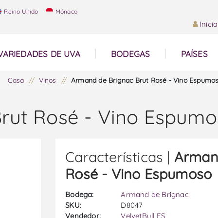
Reino Unido
Mónaco
Inici
VARIEDADES DE UVA
BODEGAS
PAÍSES
Casa
/
Vinos
/
Armand de Brignac Brut Rosé - Vino Espumo
rut Rosé - Vino Espum
Características |
Armand
Rosé - Vino Espumoso
Bodega:
Armand de Brignac
SKU:
D8047
Vendedor:
VelvetBull ES