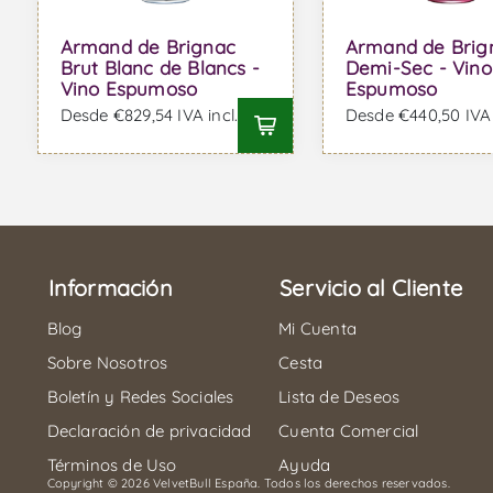
Armand de Brignac
Armand de Brig
Brut Blanc de Blancs -
Demi-Sec - Vino
Vino Espumoso
Espumoso
Desde €829,54 IVA incl.
Desde €440,50 IVA 
Información
Servicio al Cliente
Blog
Mi Cuenta
Sobre Nosotros
Cesta
Boletín y Redes Sociales
Lista de Deseos
Declaración de privacidad
Cuenta Comercial
Términos de Uso
Ayuda
Copyright © 2026 VelvetBull España. Todos los derechos reservados.