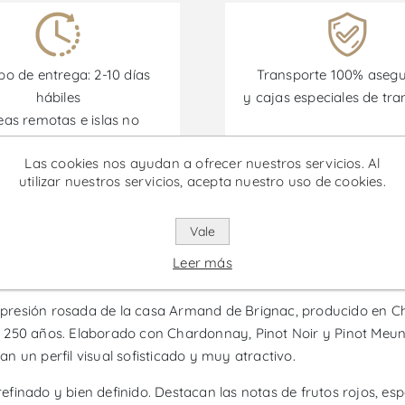
o de entrega: 2-10 días
Transporte 100% aseg
hábiles
y cajas especiales de tra
eas remotas e islas no
incluidas)
Las cookies nos ayudan a ofrecer nuestros servicios. Al
utilizar nuestros servicios, acepta nuestro uso de cookies.
omociones están disponibles desde el 30/06/2026 hasta el 30/
Vale
gnac Brut Rosé - Vino Espumoso
Leer más
resión rosada de la casa Armand de Brignac, producido en Cha
 250 años. Elaborado con Chardonnay, Pinot Noir y Pinot Meun
lan un perfil visual sofisticado y muy atractivo.
 refinado y bien definido. Destacan las notas de frutos rojos, e