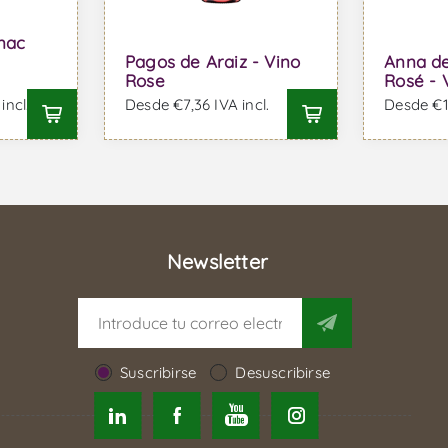
nac
Pagos de Araiz - Vino
Anna de
Rose
Rosé - 
incl.
Desde €7,36 IVA incl.
Desde €13
Newsletter
Suscribirse
Desuscribirse