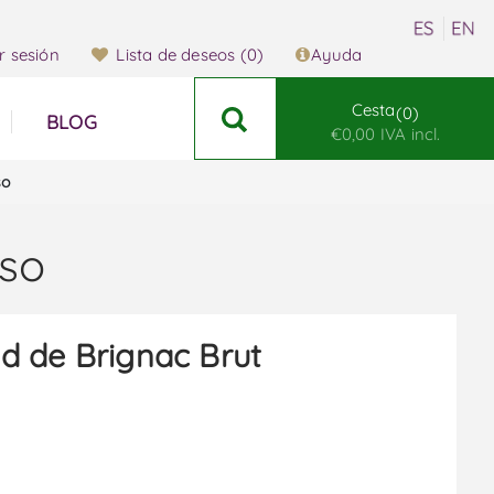
ar sesión
Lista de deseos
(0)
Ayuda
Cesta
0
BLOG
€0,00 IVA incl.
so
oso
 de Brignac Brut