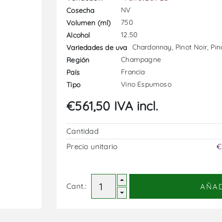
NV
Cosecha
750
Volumen (ml)
12.50
Alcohol
Chardonnay, Pinot Noir, Pi
Variedades de uva
Champagne
Región
Francia
País
Vino Espumoso
Tipo
€561,50 IVA incl.
Cantidad
Precio unitario
€
Cant.:
AÑA