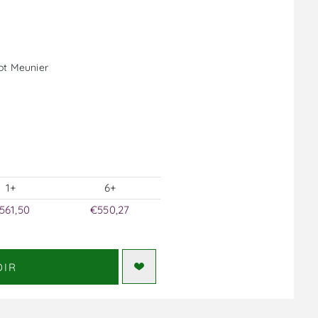
not Meunier
1+
6+
561,50
€550,27
DIR