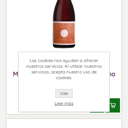
Las cookies nos ayudan a ofrecer
nuestros servicios. Al utilizar nuestros
servicios, acepta nuestro uso de
Morgado do Quintão Ânfora - Vino
cookies.
Tinto
Desde €39,28 IVA incl.
Vale
Leer más