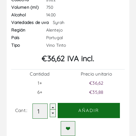
750
Volumen (ml)
14.00
Alcohol
Syrah
Variedades de uva
Alentejo
Región
Portugal
País
Vino Tinto
Tipo
€36,62 IVA incl.
Cantidad
Precio unitario
1+
€36,62
6+
€35,88
Cant.:
AÑADIR