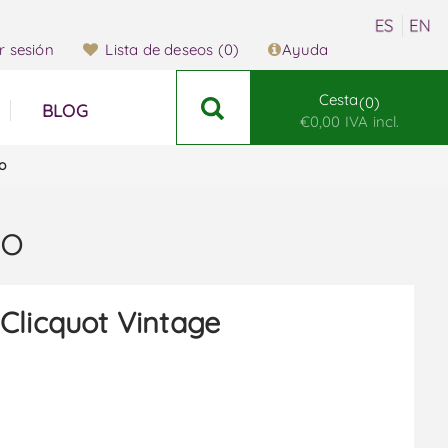
ar sesión
Lista de deseos
(0)
Ayuda
Cesta
0
BLOG
€0,00 IVA incl.
o
so
Clicquot Vintage