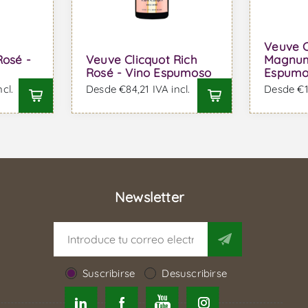
Veuve C
Rosé -
Veuve Clicquot Rich
Magnum
Rosé - Vino Espumoso
Espumo
cl.
Desde €84,21 IVA incl.
Desde €18
Newsletter
Suscribirse
Desuscribirse