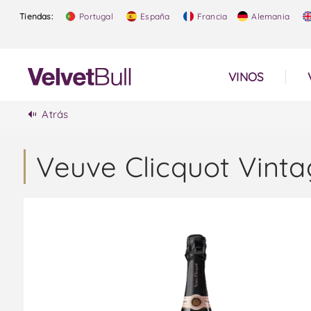
Tiendas:
Portugal
España
Francia
Alemania
VINOS
Atrás
Veuve Clicquot Vint