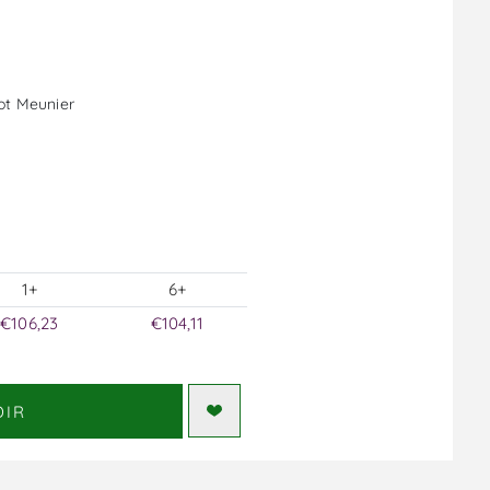
not Meunier
1+
6+
€106,23
€104,11
DIR