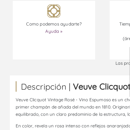
Como podemos ayudarte?
Tiemp
Ayuda »
(ár
Las pr
Descripción |
Veuve Clicquo
Veuve Clicquot Vintage Rosé - Vino Espumoso es un cha
primer champán de añada del mundo en 1810. Originario
equilibrado, con un claro predominio de la estructura, la
En color, revela un rosa intenso con reflejos anaranjad