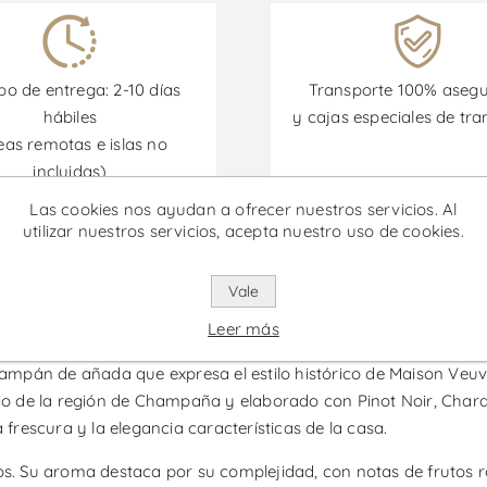
o de entrega: 2-10 días
Transporte 100% aseg
hábiles
y cajas especiales de tra
eas remotas e islas no
incluidas)
Las cookies nos ayudan a ofrecer nuestros servicios. Al
utilizar nuestros servicios, acepta nuestro uso de cookies.
omociones están disponibles desde el 30/06/2026 hasta el 30/
Vale
t Vintage Rosé - Vino Espumoso
Leer más
mpán de añada que expresa el estilo histórico de Maison Veuve 
 de la región de Champaña y elaborado con Pinot Noir, Chardon
 frescura y la elegancia características de la casa.
os. Su aroma destaca por su complejidad, con notas de frutos ro