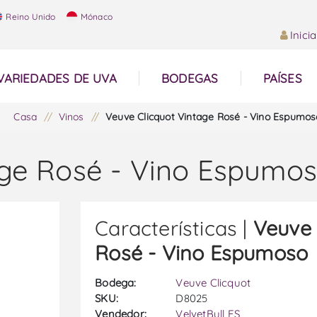
Reino Unido
Mónaco
Inici
VARIEDADES DE UVA
BODEGAS
PAÍSES
Casa
/
Vinos
/
Veuve Clicquot Vintage Rosé - Vino Espumos
age Rosé - Vino Espumo
Características |
Veuve 
Rosé - Vino Espumoso
Bodega:
Veuve Clicquot
SKU:
D8025
Vendedor:
VelvetBull ES