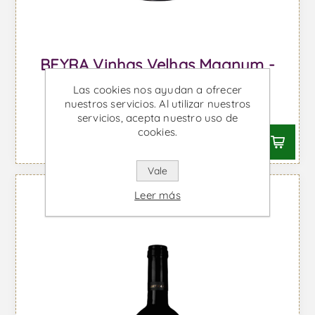
BEYRA Vinhas Velhas Magnum -
Vino Tinto
Las cookies nos ayudan a ofrecer
nuestros servicios. Al utilizar nuestros
Desde €40,25 IVA incl.
servicios, acepta nuestro uso de
cookies.
Vale
Leer más