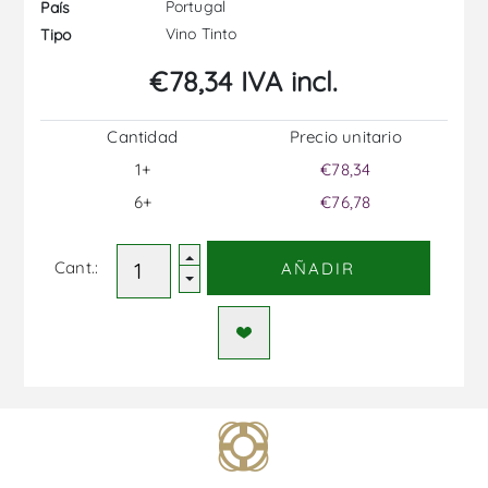
Portugal
País
Vino Tinto
Tipo
€78,34 IVA incl.
Cantidad
Precio unitario
1+
€78,34
6+
€76,78
Cant.:
AÑADIR