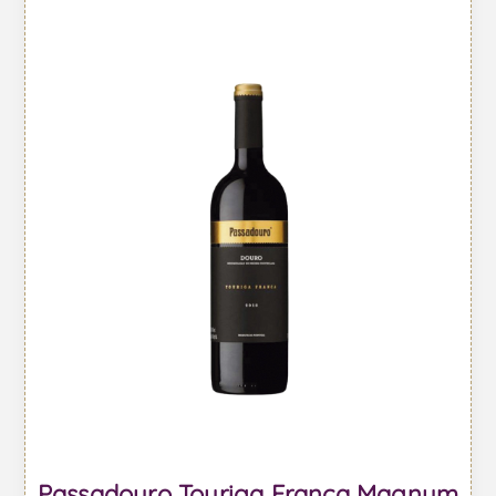
Passadouro Touriga Franca Magnum