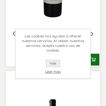
Grainha Reserva Magnum - Vino
Las cookies nos ayudan a ofrecer
Tinto
nuestros servicios. Al utilizar nuestros
servicios, acepta nuestro uso de
Desde €40,58 IVA incl.
cookies.
Vale
Leer más