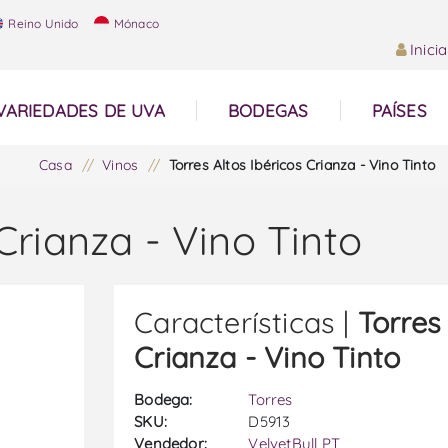
Reino Unido
Mónaco
Inici
VARIEDADES DE UVA
BODEGAS
PAÍSES
Casa
/
Vinos
/
Torres Altos Ibéricos Crianza - Vino Tinto
 Crianza - Vino Tinto
Características |
Torres
Crianza - Vino Tinto
Bodega:
Torres
SKU:
D5913
Vendedor:
VelvetBull PT