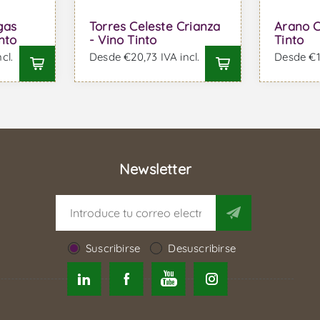
gas
Torres Celeste Crianza
Arano C
nto
- Vino Tinto
Tinto
cl.
Desde €20,73 IVA incl.
Desde €18
Newsletter
Suscribirse
Desuscribirse