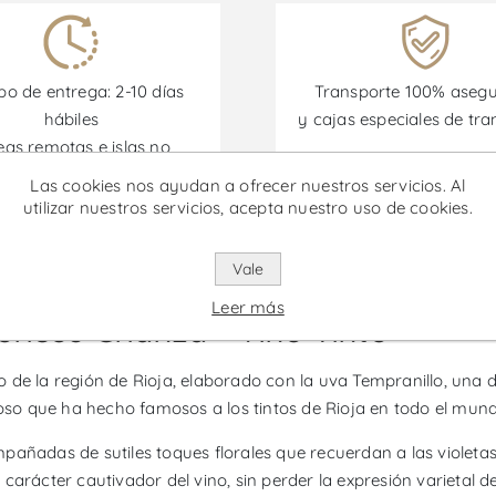
o de entrega: 2-10 días
Transporte 100% aseg
hábiles
y cajas especiales de tra
eas remotas e islas no
incluidas)
Las cookies nos ayudan a ofrecer nuestros servicios. Al
utilizar nuestros servicios, acepta nuestro uso de cookies.
omociones están disponibles desde el 30/06/2026 hasta el 30/
Vale
Leer más
éricos Crianza - Vino Tinto
into de la región de Rioja, elaborado con la uva Tempranillo, u
ioso que ha hecho famosos a los tintos de Rioja en todo el mund
añadas de sutiles toques florales que recuerdan a las violetas, 
arácter cautivador del vino, sin perder la expresión varietal de