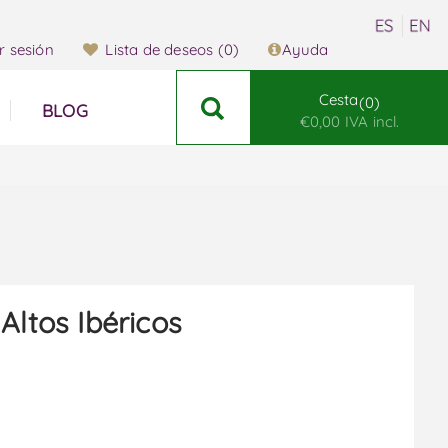
ar sesión
Lista de deseos
(0)
Ayuda
Cesta
0
BLOG
€0,00 IVA incl.
 Altos Ibéricos