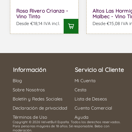
Rosa Rivero Crianza -
Altos Las Hormi
Vino Tinto
Malbec - Vino Ti
Desde €18,14 IVA incl.
Desde €15,08 IVA in
Información
Servicio al Cliente
Blog
Mi Cuenta
Sobre Nosotros
Cesta
Boletín y Redes Sociales
Lista de Deseos
Declaración de privacidad
Cuenta Comercial
Términos de Uso
Ayuda
Copyright © 2026 VelvetBull España. Todos los derechos reservados.
Para personas mayores de 18 años. Sé responsable. Beba con
moderación.