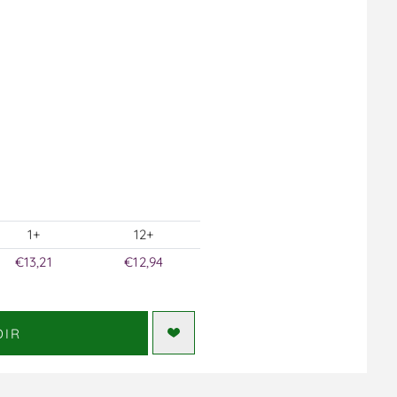
1+
12+
€13,21
€12,94
DIR