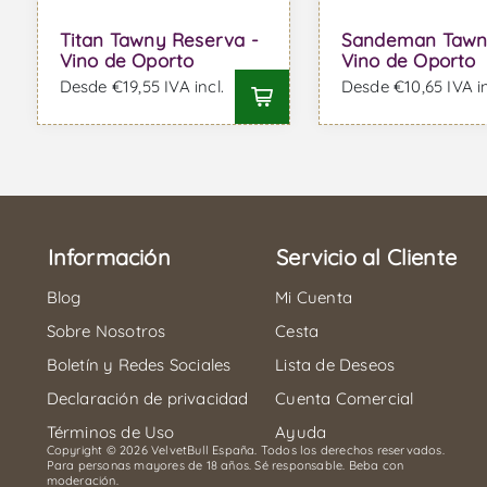
Titan Tawny Reserva -
Sandeman Tawn
Vino de Oporto
Vino de Oporto
Desde €19,55 IVA incl.
Desde €10,65 IVA in
Información
Servicio al Cliente
Blog
Mi Cuenta
Sobre Nosotros
Cesta
Boletín y Redes Sociales
Lista de Deseos
Declaración de privacidad
Cuenta Comercial
Términos de Uso
Ayuda
Copyright © 2026 VelvetBull España. Todos los derechos reservados.
Para personas mayores de 18 años. Sé responsable. Beba con
moderación.