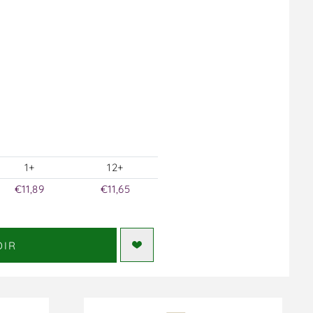
1+
12+
€11,89
€11,65
DIR