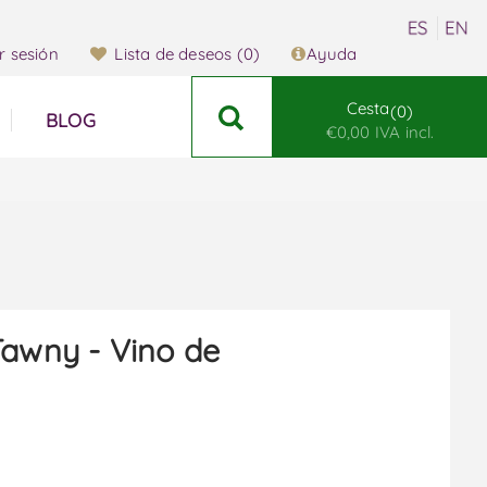
ar sesión
Lista de deseos
(0)
Ayuda
Cesta
0
BLOG
€0,00 IVA incl.
Tawny - Vino de