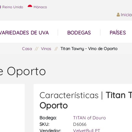
Reino Unido
Mónaco
Inici
VARIEDADES DE UVA
BODEGAS
PAÍSES
Casa
/
Vinos
/
Titan Tawny - Vino de Oporto
e Oporto
Características |
Titan 
Oporto
Bodega:
TITAN of Douro
SKU:
D6066
Vendedor:
VelvetBull PT