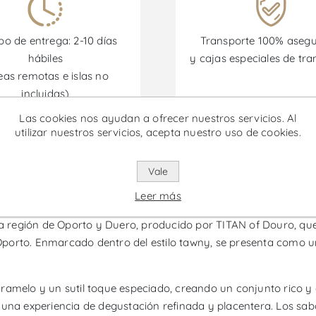
o de entrega: 2-10 días
Transporte 100% aseg
hábiles
y cajas especiales de tra
eas remotas e islas no
incluidas)
Las cookies nos ayudan a ofrecer nuestros servicios. Al
utilizar nuestros servicios, acepta nuestro uso de cookies.
omociones están disponibles desde el 30/06/2026 hasta el 30/
Vale
 Vino de Oporto
Leer más
la región de Oporto y Duero, producido por TITAN of Douro, que 
e Oporto. Enmarcado dentro del estilo tawny, se presenta como u
ramelo y un sutil toque especiado, creando un conjunto rico y
 una experiencia de degustación refinada y placentera. Los sabo