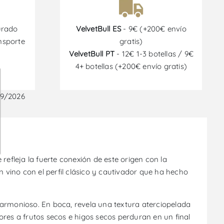
urado
VelvetBull ES
- 9€ (+200€ envío
nsporte
gratis)
VelvetBull PT
- 12€ 1-3 botellas / 9€
4+ botellas (+200€ envío gratis)
09/2026
refleja la fuerte conexión de este origen con la
n vino con el perfil clásico y cautivador que ha hecho
 armonioso. En boca, revela una textura aterciopelada
res a frutos secos e higos secos perduran en un final