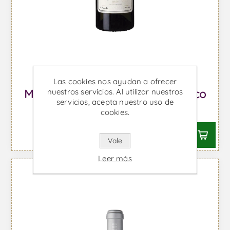
Las cookies nos ayudan a ofrecer
nuestros servicios. Al utilizar nuestros
Morgado de Oliveira - Vino Blanco
servicios, acepta nuestro uso de
Desde €140,34 IVA incl.
cookies.
Vale
Leer más