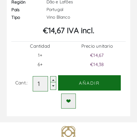
Dão e Lafões
Región
Portugal
País
Vino Blanco
Tipo
€14,67 IVA incl.
Cantidad
Precio unitario
1+
€14,67
6+
€14,38
Cant.:
AÑADIR