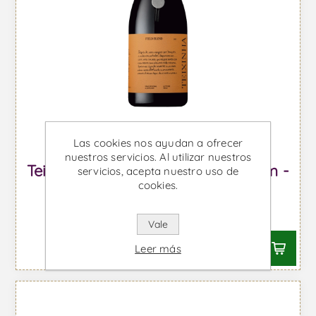
Las cookies nos ayudan a ofrecer
nuestros servicios. Al utilizar nuestros
Teixinha Field Blend Tava Magnum -
servicios, acepta nuestro uso de
cookies.
Vino Tinto
Desde €113,81 IVA incl.
Vale
Leer más