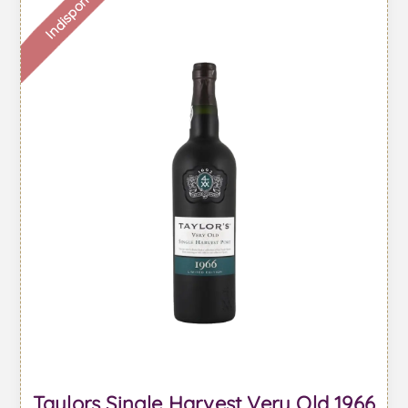
Indisponible
Taylors Single Harvest Very Old 1966