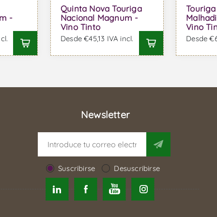
Quinta Nova Touriga
Touriga
m -
Nacional Magnum -
Malhad
Vino Tinto
Vino Ti
cl.
Desde €45,13 IVA incl.
Desde €66
Newsletter
Suscribirse
Desuscribirse