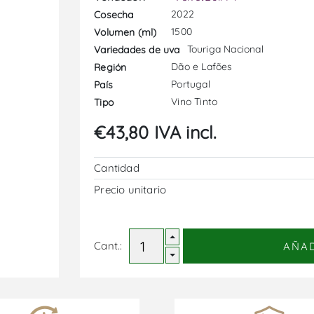
2022
Cosecha
1500
Volumen (ml)
Touriga Nacional
Variedades de uva
Dão e Lafões
Región
Portugal
País
Vino Tinto
Tipo
€43,80 IVA incl.
Cantidad
Precio unitario
Cant.:
AÑA