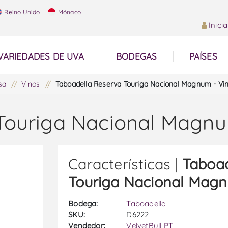
Reino Unido
Mónaco
Inici
VARIEDADES DE UVA
BODEGAS
PAÍSES
sa
/
Vinos
/
Taboadella Reserva Touriga Nacional Magnum - Vin
Touriga Nacional Magnu
Características |
Taboad
Touriga Nacional Magn
Bodega:
Taboadella
SKU:
D6222
Vendedor:
VelvetBull PT