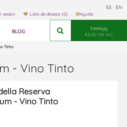
ar sesión
Lista de deseos
(0)
Ayuda
Cesta
0
BLOG
€0,00 IVA incl.
o Tinto
m - Vino Tinto
ella Reserva
um - Vino Tinto