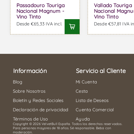
Passadouro Touriga
Vallado Touriga
Nacional Magnum -
Nacional Magnu
Vino Tinto
Vino Tinto
Desde €65,33 IVA incl.
Desde €57,81 IVA in
Información
Servicio al Cliente
Blog
Mi Cuenta
Sobre Nosotros
Cesta
Boletín y Redes Sociales
Lista de Deseos
Declaración de privacidad
Cuenta Comercial
Términos de Uso
Ayuda
Copyright © 2026 VelvetBull España. Todos los derechos reservados.
Para personas mayores de 18 años. Sé responsable. Beba con
moderación.