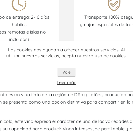
o de entrega: 2-10 días
Transporte 100% aseg
hábiles
y cajas especiales de tra
eas remotas e islas no
incluidas)
Las cookies nos ayudan a ofrecer nuestros servicios. Al
utilizar nuestros servicios, acepta nuestro uso de cookies.
omociones están disponibles desde el 30/06/2026 hasta el 30/
Vale
serva Touriga Nacional Magnum -
Leer más
to es un vino tinto de la región de Dão y Lafões, producido p
 se presenta como una opción distintiva para compartir en la 
inícola, este vino expresa el carácter de una de las variedade
su capacidad para producir vinos intensos, de perfil noble y 