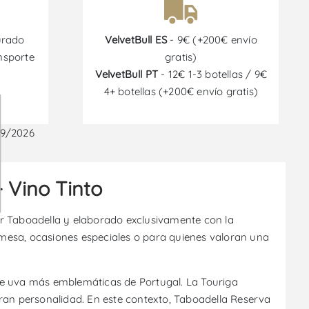
urado
VelvetBull ES
- 9€ (+200€ envío
nsporte
gratis)
VelvetBull PT
- 12€ 1-3 botellas / 9€
4+ botellas (+200€ envío gratis)
09/2026
 Vino Tinto
or Taboadella y elaborado exclusivamente con la
mesa, ocasiones especiales o para quienes valoran una
s de uva más emblemáticas de Portugal. La Touriga
gran personalidad. En este contexto, Taboadella Reserva