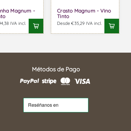
inha Magnum -
Crasto Magnum - Vino
nto
Tinto
,38 IVA incl.
Desde €35,29 IVA incl.
Métodos de Pago