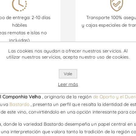
o de entrega: 2-10 días
Transporte 100% aseg
hábiles
y cajas especiales de tra
eas remotas e islas no
incluidas)
Las cookies nos ayudan a ofrecer nuestros servicios. Al
utilizar nuestros servicios, acepta nuestro uso de cookies.
omociones están disponibles desde el 30/06/2026 hasta el 30/
Vale
do Magnum - Vino Tinto
Leer más
l Companhia Velha
, originario de la región
de Oporto y el Duer
e uva
Bastardo
, presenta un perfil que resalta la identidad de es
e este vino, convirtiéndolo en una opción interesante para co
a, donde la variedad Bastardo desempeña un papel central en su
 una interpretación que valora tanto la tradición de la región c