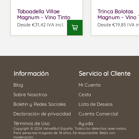
Taboadella Villae
Trinca Bolotas
Magnum - Vino Tinto
Magnum - Vino 
Desde €31,42 IVA incl.
Desde €19,85 IVA in
Información
Servicio al Cliente
Blog
Mi Cuenta
Sobre Nosotros
Cesta
Boletín y Redes Sociales
Lista de Deseos
Declaración de privacidad
Cuenta Comercial
Términos de Uso
Ayuda
Copyright © 2026 VelvetBull España. Todos los derechos reservados.
Para personas mayores de 18 años. Sé responsable. Beba con
moderación.