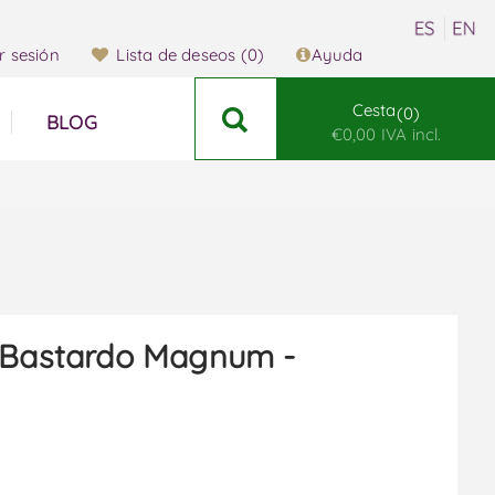
ar sesión
Lista de deseos
(0)
Ayuda
Cesta
0
BLOG
€0,00 IVA incl.
 Bastardo Magnum -