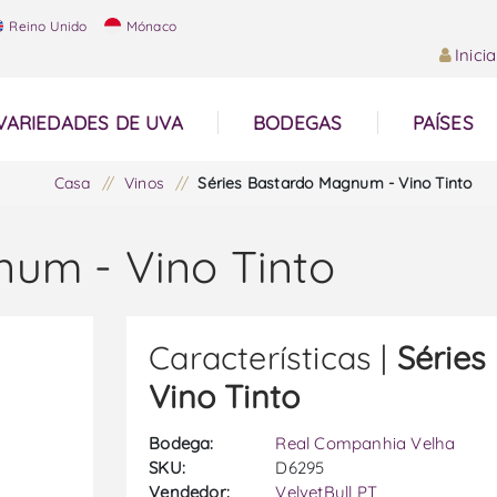
Reino Unido
Mónaco
Inici
VARIEDADES DE UVA
BODEGAS
PAÍSES
Casa
/
Vinos
/
Séries Bastardo Magnum - Vino Tinto
num - Vino Tinto
Características |
Séries
Vino Tinto
Bodega:
Real Companhia Velha
SKU:
D6295
Vendedor:
VelvetBull PT