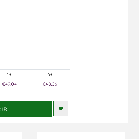
1+
6+
€49,04
€48,06
DIR