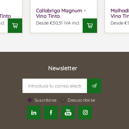
Callabriga Magnum -
Malhad
Tinto
Vino Tinto
Vino Ti
cl.
Desde €50,51 IVA incl.
Desde €94
Newsletter
Suscribirse
Desuscribirse