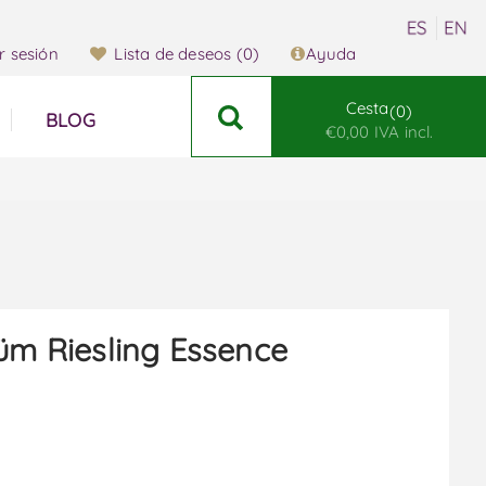
ar sesión
Lista de deseos
(0)
Ayuda
Cesta
0
BLOG
€0,00 IVA incl.
rüm Riesling Essence