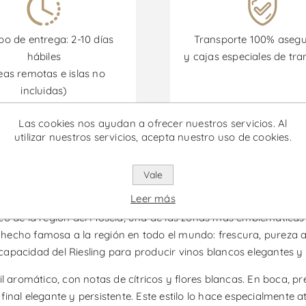
o de entrega: 2-10 días
Transporte 100% aseg
hábiles
y cajas especiales de tra
eas remotas e islas no
incluidas)
Las cookies nos ayudan a ofrecer nuestros servicios. Al
omociones están disponibles desde el 30/06/2026 hasta el 30/
utilizar nuestros servicios, acepta nuestro uso de cookies.
Vale
ling Essence - Vino Blanco
Leer más
co de la región del Mosela, una de las zonas más emblemáticas
ha hecho famosa a la región en todo el mundo: frescura, pureza 
r capacidad del Riesling para producir vinos blancos elegantes y
il aromático, con notas de cítricos y flores blancas. En boca, 
inal elegante y persistente. Este estilo lo hace especialmente 