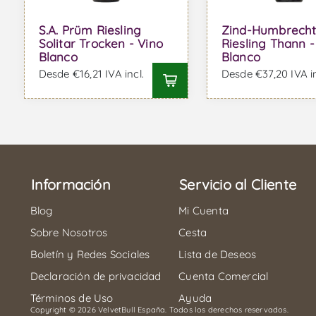
S.A. Prüm Riesling
Zind-Humbrech
Solitar Trocken - Vino
Riesling Thann -
Blanco
Blanco
Desde €16,21 IVA incl.
Desde €37,20 IVA in
Información
Servicio al Cliente
Blog
Mi Cuenta
Sobre Nosotros
Cesta
Boletín y Redes Sociales
Lista de Deseos
Declaración de privacidad
Cuenta Comercial
Términos de Uso
Ayuda
Copyright © 2026 VelvetBull España. Todos los derechos reservados.