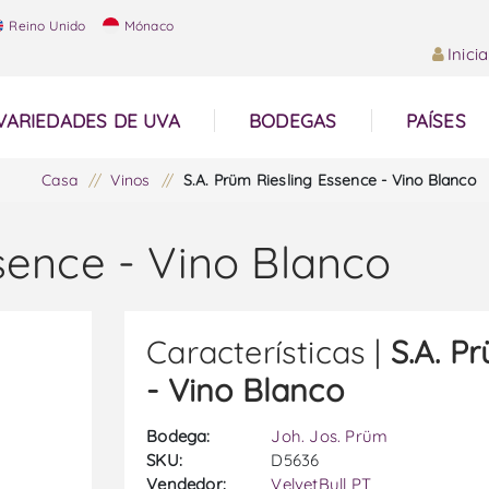
Reino Unido
Mónaco
Inici
VARIEDADES DE UVA
BODEGAS
PAÍSES
Casa
/
Vinos
/
S.A. Prüm Riesling Essence - Vino Blanco
sence - Vino Blanco
Características |
S.A. P
- Vino Blanco
Bodega:
Joh. Jos. Prüm
SKU:
D5636
Vendedor:
VelvetBull PT