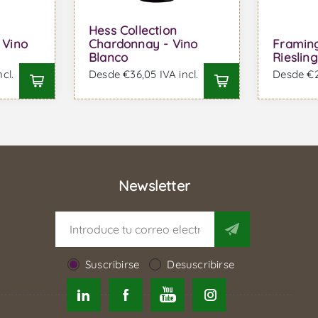
t
Hess Collection
 Vino
Chardonnay - Vino
Framin
Blanco
Rieslin
cl.
Desde €36,05 IVA incl.
Desde €24
Newsletter
Suscribirse
Desuscribirse