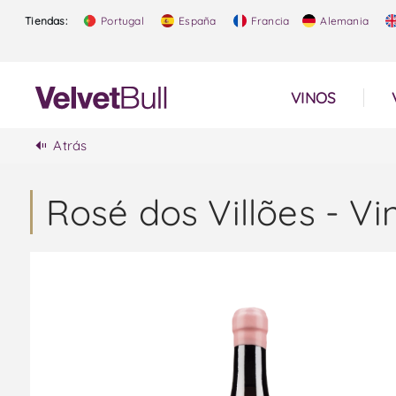
Tiendas:
Portugal
España
Francia
Alemania
VINOS
Atrás
Rosé dos Villões - V