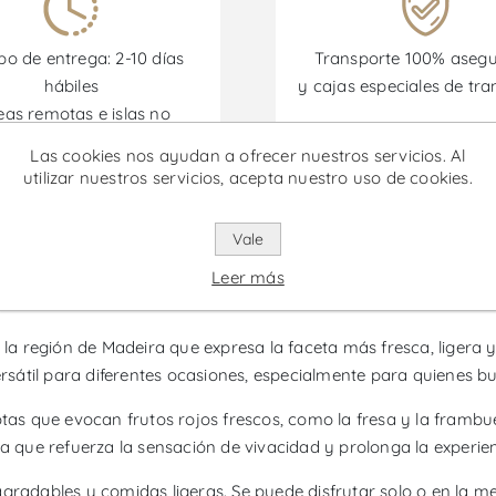
o de entrega: 2-10 días
Transporte 100% aseg
hábiles
y cajas especiales de tra
eas remotas e islas no
incluidas)
Las cookies nos ayudan a ofrecer nuestros servicios. Al
utilizar nuestros servicios, acepta nuestro uso de cookies.
omociones están disponibles desde el 30/06/2026 hasta el 30/
Vale
Leer más
es - Vino Rose
 la región de Madeira que expresa la faceta más fresca, ligera y 
ersátil para diferentes ocasiones, especialmente para quienes bu
otas que evocan frutos rojos frescos, como la fresa y la framb
da que refuerza la sensación de vivacidad y prolonga la experie
agradables y comidas ligeras. Se puede disfrutar solo o en la m