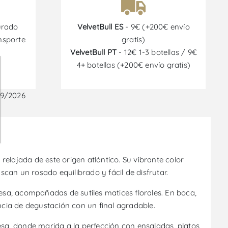
urado
VelvetBull ES
- 9€ (+200€ envío
nsporte
gratis)
VelvetBull PT
- 12€ 1-3 botellas / 9€
4+ botellas (+200€ envío gratis)
09/2026
relajada de este origen atlántico. Su vibrante color
scan un rosado equilibrado y fácil de disfrutar.
uesa, acompañadas de sutiles matices florales. En boca,
ncia de degustación con un final agradable.
esa, donde marida a la perfección con ensaladas, platos