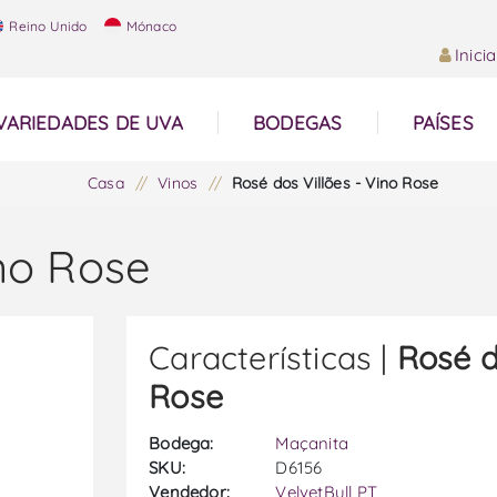
Reino Unido
Mónaco
Inici
VARIEDADES DE UVA
BODEGAS
PAÍSES
Casa
/
Vinos
/
Rosé dos Villões - Vino Rose
ino Rose
Características |
Rosé d
Rose
Bodega:
Maçanita
SKU:
D6156
Vendedor:
VelvetBull PT