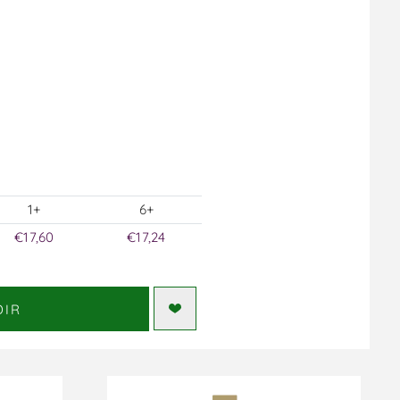
1+
6+
€17,60
€17,24
DIR