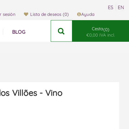
ar sesión
Lista de deseos
(0)
Ayuda
Cesta
0
BLOG
€0,00 IVA incl.
os Villões - Vino