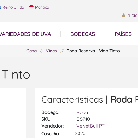
Reino Unido
Mónaco
Inici
VARIEDADES DE UVA
BODEGAS
PAÍSES
Casa
/
Vinos
/
Roda Reserva - Vino Tinto
Tinto
Características |
Roda R
Bodega:
Roda
SKU:
D5740
Vendedor:
VelvetBull PT
2020
Cosecha