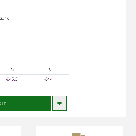
ciano
1+
6+
€45,01
€44,11
DIR