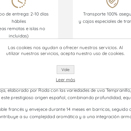
o de entrega: 2-10 días
Transporte 100% aseg
hábiles
y cajas especiales de tra
eas remotas e islas no
incluidas)
Las cookies nos ayudan a ofrecer nuestros servicios. Al
omociones están disponibles desde el 30/06/2026 hasta el 30/
utilizar nuestros servicios, acepta nuestro uso de cookies.
Vale
- Vino Tinto
Leer más
Rioja, elaborado por Roda con las variedades de uva Tempranill
de este prestigioso origen español, combinando profundidad, equil
roble francés y envejece durante 14 meses en barricas, seguido 
tribuye a su complejidad aromática y a una integración armo