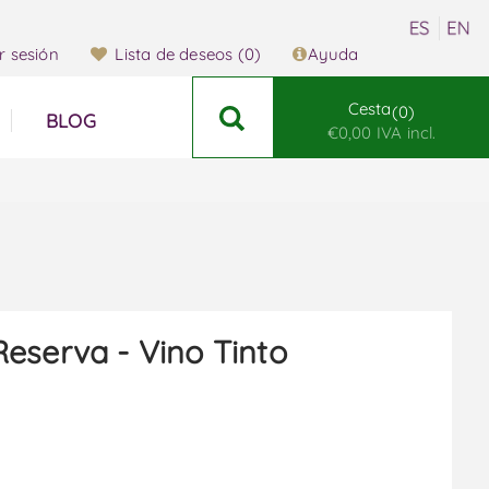
ar sesión
Lista de deseos
(0)
Ayuda
Cesta
0
BLOG
€0,00 IVA incl.
eserva - Vino Tinto