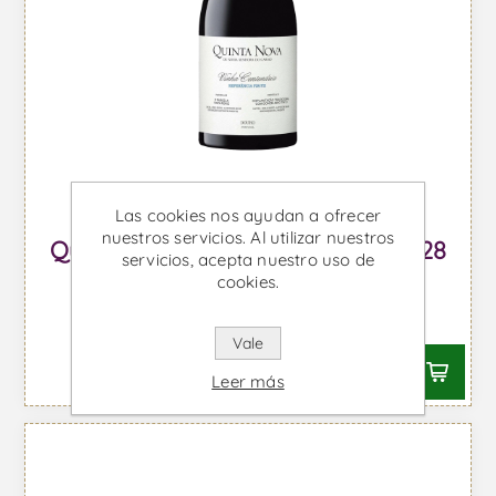
Las cookies nos ayudan a ofrecer
nuestros servicios. Al utilizar nuestros
Quinta Nova Vinha Centenária P28
servicios, acepta nuestro uso de
Magnum - Vino Tinto
cookies.
Desde €179,71 IVA incl.
Vale
Leer más