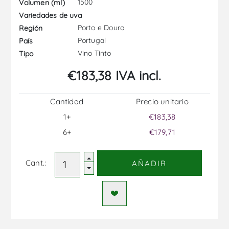
1500
Volumen (ml)
Variedades de uva
Porto e Douro
Región
Portugal
País
Vino Tinto
Tipo
€183,38 IVA incl.
Cantidad
Precio unitario
1+
€183,38
6+
€179,71
Cant.:
AÑADIR