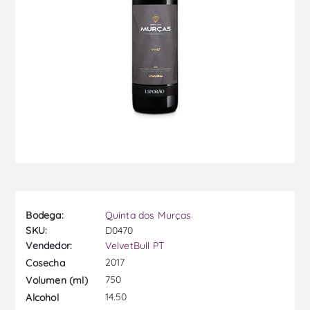
Bodega:
Quinta dos Murças
SKU:
D0470
Vendedor:
VelvetBull PT
2017
Cosecha
750
Volumen (ml)
14.50
Alcohol