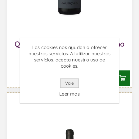
Quinta dos Murças Margem - Vino
Las cookies nos ayudan a ofrecer
Tinto
nuestros servicios. Al utilizar nuestros
servicios, acepta nuestro uso de
Desde €35,57 IVA incl.
cookies.
Vale
Leer más