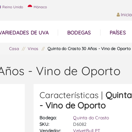
Reino Unido
Mónaco
Inici
VARIEDADES DE UVA
BODEGAS
PAÍSES
Casa
/
Vinos
/
Quinta do Crasto 30 Años - Vino de Oporto
Años - Vino de Oporto
Características |
Quinta
- Vino de Oporto
Bodega:
Quinta do Crasto
SKU:
D6082
Vendedor:
VelvetBull PT