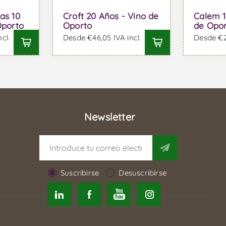
as 10
Croft 20 Años - Vino de
Calem 1
Oporto
Oporto
de Opo
cl.
Desde €46,05 IVA incl.
Desde €21
Newsletter
Suscribirse
Desuscribirse