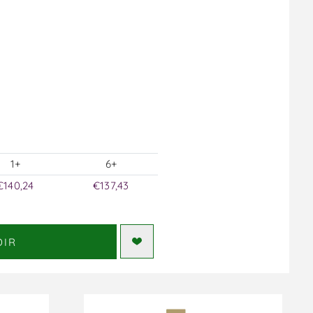
1+
6+
€140,24
€137,43
DIR