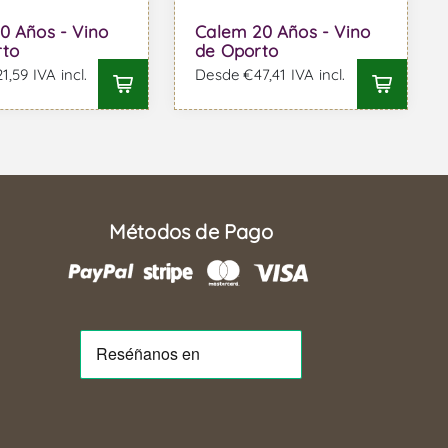
0 Años - Vino
Calem 20 Años - Vino
rto
de Oporto
,59 IVA incl.
Desde €47,41 IVA incl.
Métodos de Pago