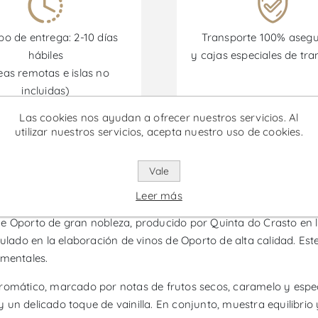
o de entrega: 2-10 días
Transporte 100% aseg
hábiles
y cajas especiales de tra
eas remotas e islas no
incluidas)
Las cookies nos ayudan a ofrecer nuestros servicios. Al
utilizar nuestros servicios, acepta nuestro uso de cookies.
omociones están disponibles desde el 30/06/2026 hasta el 30/
Vale
sto 30 Años - Vino de Oporto
Leer más
de Oporto de gran nobleza, producido por Quinta do Crasto en l
mulado en la elaboración de vinos de Oporto de alta calidad. Es
amentales.
romático, marcado por notas de frutos secos, caramelo y especi
un delicado toque de vainilla. En conjunto, muestra equilibrio 