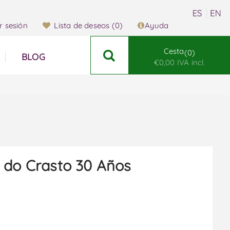
ar sesión
Lista de deseos
(0)
Ayuda
Cesta
0
BLOG
€0,00 IVA incl.
 do Crasto 30 Años