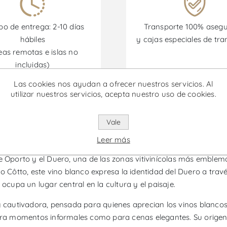
o de entrega: 2-10 días
Transporte 100% aseg
hábiles
y cajas especiales de tra
eas remotas e islas no
incluidas)
Las cookies nos ayudan a ofrecer nuestros servicios. Al
utilizar nuestros servicios, acepta nuestro uso de cookies.
omociones están disponibles desde el 30/06/2026 hasta el 30/
Vale
o - Vino Blanco
Leer más
e Oporto y el Duero, una de las zonas vitivinícolas más emblemá
o Côtto, este vino blanco expresa la identidad del Duero a travé
 ocupa un lugar central en la cultura y el paisaje.
autivadora, pensada para quienes aprecian los vinos blancos eq
ara momentos informales como para cenas elegantes. Su origen e