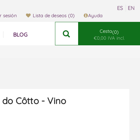
ar sesión
Lista de deseos
(0)
Ayuda
Cesta
0
BLOG
€0,00 IVA incl.
 do Côtto - Vino