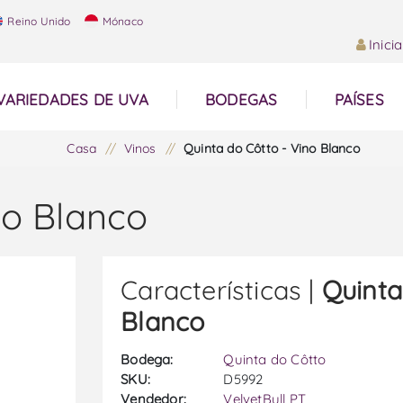
Reino Unido
Mónaco
Inici
VARIEDADES DE UVA
BODEGAS
PAÍSES
Casa
/
Vinos
/
Quinta do Côtto - Vino Blanco
no Blanco
Características |
Quinta
Blanco
Bodega:
Quinta do Côtto
SKU:
D5992
Vendedor:
VelvetBull PT