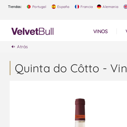
Tiendas:
Portugal
España
Francia
Alemania
VINOS
Atrás
Quinta do Côtto - Vi