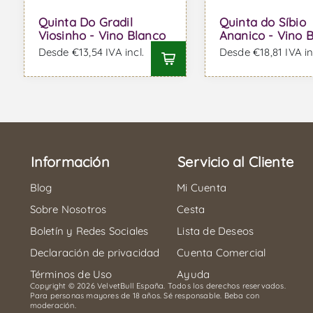
Quinta Do Gradil
Quinta do Síbio
Viosinho - Vino Blanco
Ananico - Vino 
Desde €13,54 IVA incl.
Desde €18,81 IVA in
Información
Servicio al Cliente
Blog
Mi Cuenta
Sobre Nosotros
Cesta
Boletín y Redes Sociales
Lista de Deseos
Declaración de privacidad
Cuenta Comercial
Términos de Uso
Ayuda
Copyright © 2026 VelvetBull España. Todos los derechos reservados.
Para personas mayores de 18 años. Sé responsable. Beba con
moderación.