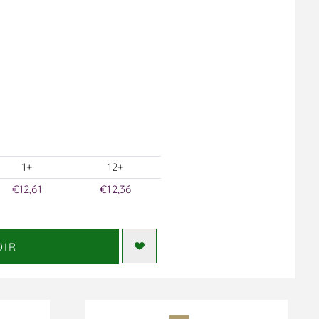
1+
12+
€12,61
€12,36
DIR