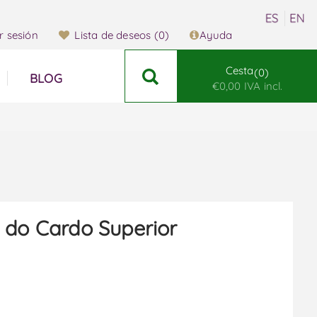
ar sesión
Lista de deseos
(0)
Ayuda
Cesta
0
BLOG
€0,00 IVA incl.
 do Cardo Superior