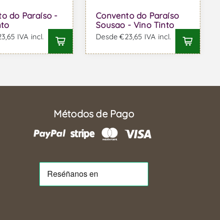
o do Paraíso -
Convento do Paraíso
nto
Sousao - Vino Tinto
,65 IVA incl.
Desde €23,65 IVA incl.
Métodos de Pago