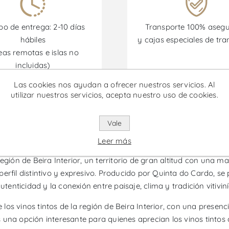
o de entrega: 2-10 días
Transporte 100% aseg
hábiles
y cajas especiales de tra
eas remotas e islas no
incluidas)
Las cookies nos ayudan a ofrecer nuestros servicios. Al
utilizar nuestros servicios, acepta nuestro uso de cookies.
omociones están disponibles desde el 30/06/2026 hasta el 30/
Vale
o Superior - Vino Tinto
Leer más
egión de Beira Interior, un territorio de gran altitud con una ma
erfil distintivo y expresivo. Producido por Quinta do Cardo, s
tenticidad y la conexión entre paisaje, clima y tradición vitiviní
e los vinos tintos de la región de Beira Interior, con una presen
s una opción interesante para quienes aprecian los vinos tinto