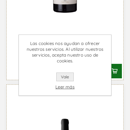
Quinta da Boavista Vinha do
Las cookies nos ayudan a ofrecer
Oratório - Vino Tinto
nuestros servicios. Al utilizar nuestros
servicios, acepta nuestro uso de
Desde €115,06 IVA incl.
cookies.
Vale
Leer más