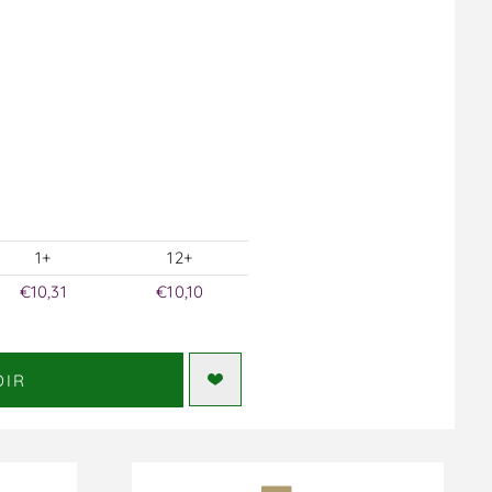
1+
12+
€10,31
€10,10
DIR