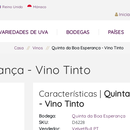
Reino Unido
Mónaco
Inici
VARIEDADES DE UVA
BODEGAS
PAÍSES
Casa
/
Vinos
/
Quinta da Boa Esperança - Vino Tinto
nça - Vino Tinto
Características |
Quinta
- Vino Tinto
Bodega:
Quinta da Boa Esperança
SKU:
D6228
Vendedor:
VelvetBull PT