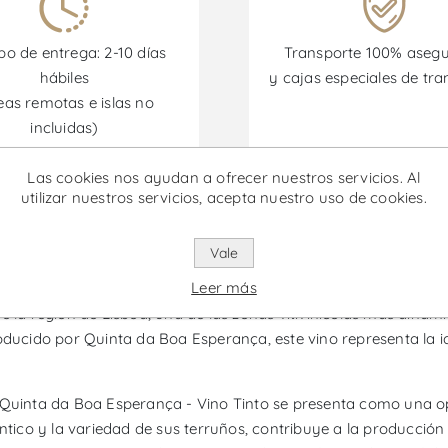
o de entrega: 2-10 días
Transporte 100% aseg
hábiles
y cajas especiales de tra
eas remotas e islas no
incluidas)
Las cookies nos ayudan a ofrecer nuestros servicios. Al
omociones están disponibles desde el 30/06/2026 hasta el 30/
utilizar nuestros servicios, acepta nuestro uso de cookies.
Vale
 Esperança - Vino Tinto
Leer más
e la región de Lisboa, una de las zonas vitivinícolas más dinámi
ducido por Quinta da Boa Esperança, este vino representa la iden
dad, Quinta da Boa Esperança - Vino Tinto se presenta como una 
ántico y la variedad de sus terruños, contribuye a la producción