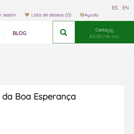
ar sesión
Lista de deseos
(0)
Ayuda
Cesta
0
BLOG
€0,00 IVA incl.
 da Boa Esperança