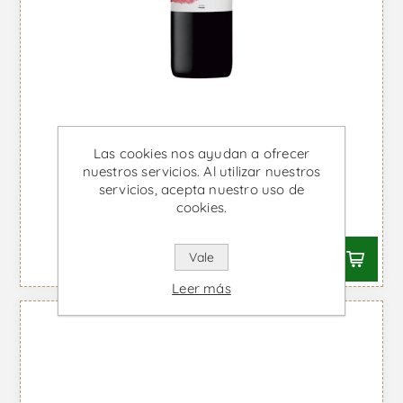
Las cookies nos ayudan a ofrecer
Touriga Franca da Malhadinha
nuestros servicios. Al utilizar nuestros
Magnum - Vino Tinto
servicios, acepta nuestro uso de
cookies.
Desde €66,87 IVA incl.
Vale
Leer más