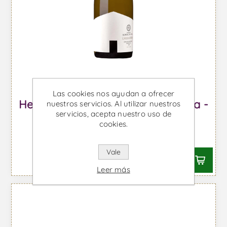
Las cookies nos ayudan a ofrecer
Herdade Aldeia de Cima Garrafeira -
nuestros servicios. Al utilizar nuestros
servicios, acepta nuestro uso de
Vino Blanco
cookies.
Desde €34,55 IVA incl.
Vale
Leer más