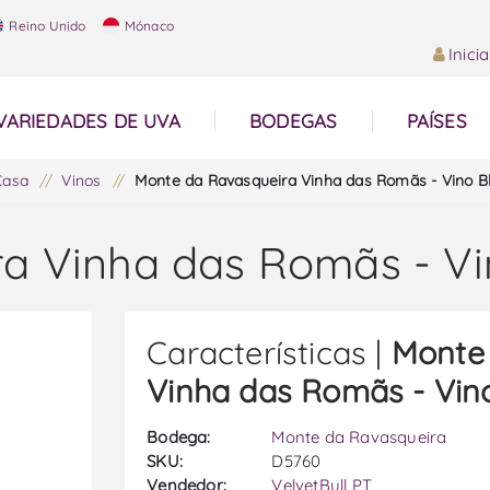
Reino Unido
Mónaco
Inici
VARIEDADES DE UVA
BODEGAS
PAÍSES
Casa
/
Vinos
/
Monte da Ravasqueira Vinha das Romãs - Vino B
a Vinha das Romãs - Vi
Características |
Monte
Vinha das Romãs - Vin
Bodega:
Monte da Ravasqueira
SKU:
D5760
Vendedor:
VelvetBull PT