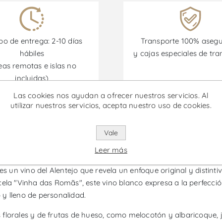
o de entrega: 2-10 días
Transporte 100% aseg
hábiles
y cajas especiales de tra
eas remotas e islas no
incluidas)
Las cookies nos ayudan a ofrecer nuestros servicios. Al
utilizar nuestros servicios, acepta nuestro uso de cookies.
omociones están disponibles desde el 30/06/2026 hasta el 30/
Vale
squeira Vinha das Romãs - Vino
Leer más
un vino del Alentejo que revela un enfoque original y distinti
cela "Vinha das Romãs", este vino blanco expresa a la perfecci
y lleno de personalidad.
florales y de frutas de hueso, como melocotón y albaricoque, 