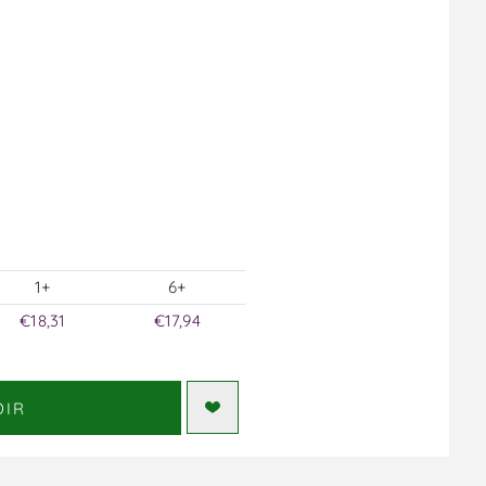
1+
6+
€18,31
€17,94
DIR