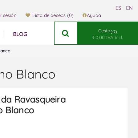
ar sesión
Lista de deseos
(0)
Ayuda
Cesta
0
BLOG
€0,00 IVA incl.
lanco
no Blanco
 da Ravasqueira
o Blanco