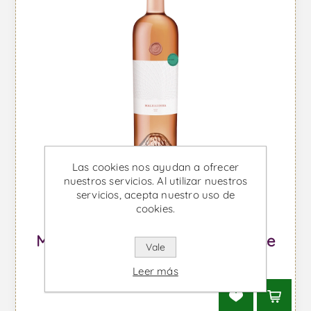
Las cookies nos ayudan a ofrecer
nuestros servicios. Al utilizar nuestros
servicios, acepta nuestro uso de
cookies.
Malhadinha Magnum - Vino Rose
Vale
Desde €62,94 IVA incl.
Leer más