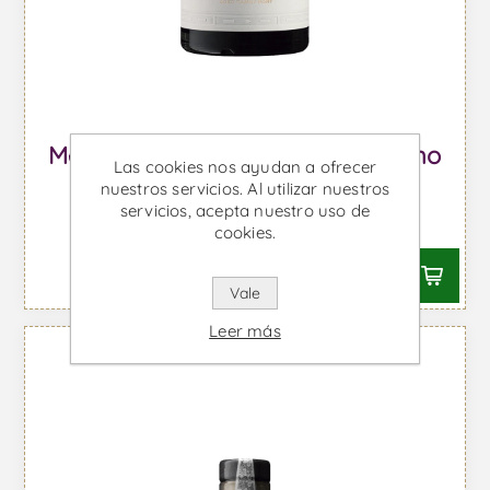
Menin Tawny 10 Años 500ml - Vino
Las cookies nos ayudan a ofrecer
de Oporto
nuestros servicios. Al utilizar nuestros
servicios, acepta nuestro uso de
Desde €25,28 IVA incl.
cookies.
Vale
Leer más