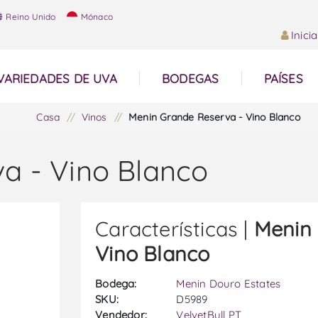
Reino Unido
Mónaco
Inici
VARIEDADES DE UVA
BODEGAS
PAÍSES
Casa
/
Vinos
/
Menin Grande Reserva - Vino Blanco
a - Vino Blanco
Características |
Menin 
Vino Blanco
Bodega:
Menin Douro Estates
SKU:
D5989
Vendedor:
VelvetBull PT