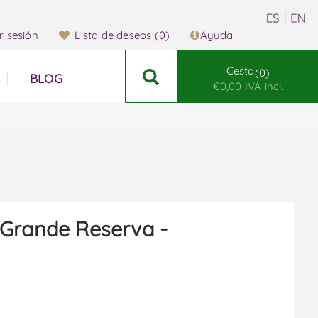
ar sesión
Lista de deseos
(0)
Ayuda
Cesta
0
BLOG
€0,00 IVA incl.
Grande Reserva -