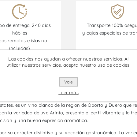
o de entrega: 2-10 días
Transporte 100% aseg
hábiles
y cajas especiales de tra
eas remotas e islas no
incluidas)
Las cookies nos ayudan a ofrecer nuestros servicios. Al
utilizar nuestros servicios, acepta nuestro uso de cookies.
omociones están disponibles desde el 30/06/2026 hasta el 30/
Vale
Reserva - Vino Blanco
Leer más
ates, es un vino blanco de la región de Oporto y Duero que rev
on la variedad de uva Arinto, presenta el perfil vibrante y la f
ecisión y una buena expresión aromática.
r su carácter distintivo y su vocación gastronómica. La varie