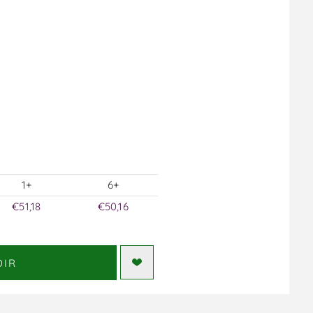
1+
6+
€51,18
€50,16
DIR