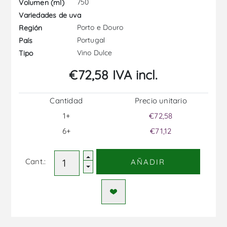
750
Volumen (ml)
Variedades de uva
Porto e Douro
Región
Portugal
País
Vino Dulce
Tipo
€72,58 IVA incl.
Cantidad
Precio unitario
1+
€72,58
6+
€71,12
Cant.:
AÑADIR