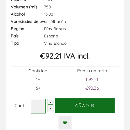
750
Volumen (ml)
13.00
Alcohol
Albariño
Variedades de uva
Rías Baixas
Región
España
País
Vino Blanco
Tipo
€92,21 IVA incl.
Cantidad
Precio unitario
1+
€92,21
6+
€90,36
Cant.:
AÑADIR