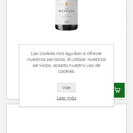
Las cookies nos ayudan a ofrecer
nuestros servicios. Al utilizar nuestros
servicios, acepta nuestro uso de
La Revelia - Vino Blanco
cookies.
Desde €29,87 IVA incl.
Vale
Leer más