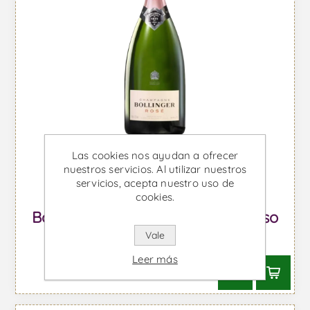
Las cookies nos ayudan a ofrecer
nuestros servicios. Al utilizar nuestros
servicios, acepta nuestro uso de
cookies.
Bollinger Rosado - Vino Espumoso
Vale
Desde €90,77 IVA incl.
Leer más