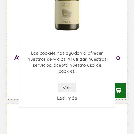
Las cookies nos ayudan a ofrecer
Aveleda Parcela do Roseiral - Vino
nuestros servicios. Al utilizar nuestros
Blanco
servicios, acepta nuestro uso de
cookies.
Desde €24,94 IVA incl.
Vale
Leer más