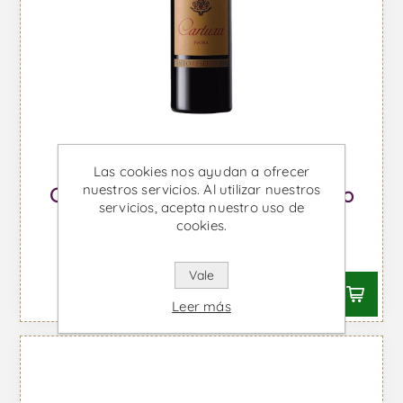
Las cookies nos ayudan a ofrecer
nuestros servicios. Al utilizar nuestros
Cartuxa Reserva Magnum - Vino
servicios, acepta nuestro uso de
Tinto
cookies.
Desde €103,79 IVA incl.
Vale
Leer más