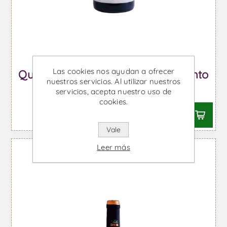
Las cookies nos ayudan a ofrecer
Quinta da Pigarça Talha - Vino Tinto
nuestros servicios. Al utilizar nuestros
Desde €25,52 IVA incl.
servicios, acepta nuestro uso de
cookies.
Vale
Leer más